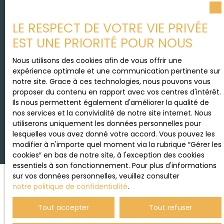
Société Worldline, Service Bloctel, CS 61311, 41013
BLOIS CEDEX.
LE RESPECT DE VOTRE VIE PRIVÉE
EST UNE PRIORITÉ POUR NOUS
Pour en savoir plus sur le traitement de vos
données personnelles, veuillez consulter notre
Nous utilisons des cookies afin de vous offrir une
politique de confidentialité
.
expérience optimale et une communication pertinente sur
notre site. Grace à ces technologies, nous pouvons vous
proposer du contenu en rapport avec vos centres d'intérêt.
Ils nous permettent également d'améliorer la qualité de
Recevoir des annonces
nos services et la convivialité de notre site internet. Nous
utiliserons uniquement les données personnelles pour
lesquelles vous avez donné votre accord. Vous pouvez les
modifier à n'importe quel moment via la rubrique ″Gérer les
cookies″ en bas de notre site, à l'exception des cookies
essentiels à son fonctionnement. Pour plus d'informations
sur vos données personnelles, veuillez consulter
notre politique de confidentialité
.
JE RECHERCHE UN BIEN
Tout accepter
Tout refuser