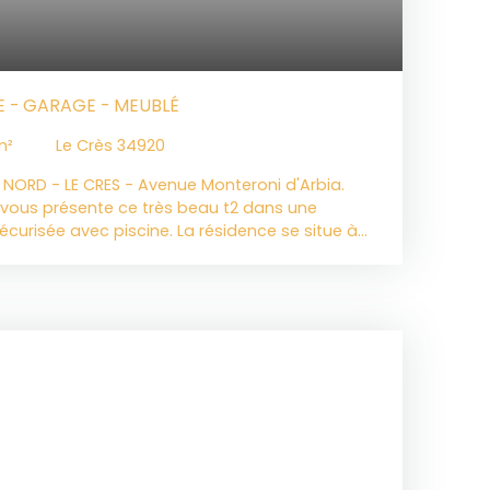
NE - GARAGE - MEUBLÉ
m²
Le Crès 34920
 NORD - LE CRES - Avenue Monteroni d'Arbia.
 vous présente ce très beau t2 dans une
curisée avec piscine. La résidence se situe à
s commerces et des transports à pied.
rfait état et meublé. Il se compose d'une
dessert la pièce de vie et sa cuisine ouverte
ous profiterez du confort de la CLIMATISATION.
ineuse avec placard, une salle de bains, un wc
and balcon de près de 12m2, la climatisation et
e fin de bail : 03/09/2027. N'hésitez pas à