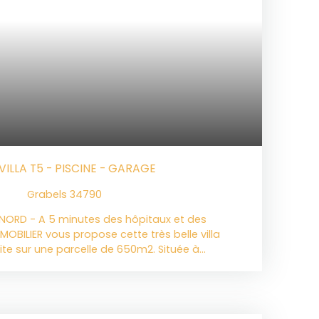
VILLA T5 - PISCINE - GARAGE
Grabels 34790
 NORD - A 5 minutes des hôpitaux et des
MMOBILIER vous propose cette très belle villa
te sur une parcelle de 650m2. Située à
 commodités à pieds, vous serez séduits par sa
équipements. Au rez-de-chaussée : vous
trée avec rangements, une première chambre,
de plus de 44m2 très lumineuse grâce à sa