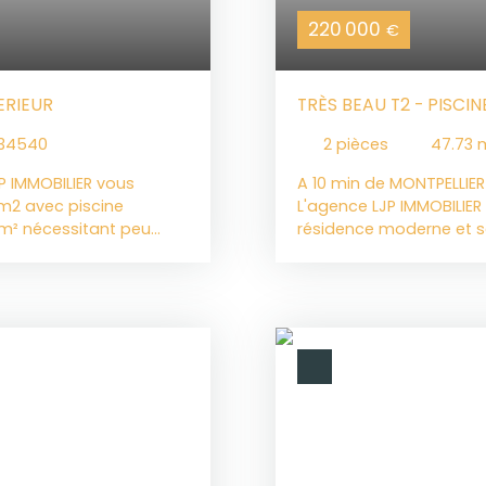
220 000
€
ERIEUR
TRÈS BEAU T2 - PISCI
 34540
2
pièces
47.73
P IMMOBILIER vous
A 10 min de MONTPELLIER
8m2 avec piscine
L'agence LJP IMMOBILIER
0 m² nécessitant peu
résidence moderne et sé
ollines de la Moure et
proximité immédiate de
arme vous séduira par
L'appartement est en pa
nement intimiste. Vous
entrée avec placard qui 
de et lumineuse pièce de
parfaitement équipée. V
ment équipée moderne et
Une grande chambre lum
offrira une vue
séparé. Les plus : un gr
on : la piscine
son emplacement. Date d
ci est chauffée et
nous contacter!
t. Vous pourrez ainsi
mis de cet espace. A
nde suite parentale