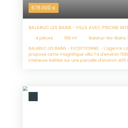
676 000
€
BALARUC LES BAINS - VILLA AVEC PISCINE INT
4
pièces
158
m²
Balaruc-les-Bains
BALARUC LES BAINS - EXCEPTIONNEL - L'agence LJ
propose cette magnifique villa T4 d'environ 15
intérieure édifiée sur une parcelle d'environ 40
d'entretien. Offrant une vue imprenable sur les c
ses couchers de soleil, cette villa pleine de ch
ses prestations haut de gamme et son environ
découvrirez, une fois l'entrée passée, une gran
vie permettant d’accéder à la cuisine entière
ouverte,à une terrasse d'environ 50m² qui vous 
spectaculaire et dégagée. Autre atout d'excepti
intérieure. Véritable avantage de ce bien, celle-
bénéficie d'un coin salon et d'un WC indépendan
profiter toute l'année en famille ou avec vos a
l'étage, l'espace nuit propose une véritable gra