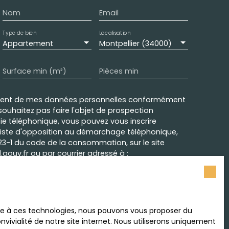
Nom
Email
Type de bien
Localisation
Appartement
Montpellier (34000)
Surface min (m²)
Pièces min
ement de mes données personnelles conformément
souhaitez pas faire l'objet de prospection
e téléphonique, vous pouvez vous inscrire
 liste d'opposition au démarchage téléphonique,
L223-1 du code de la consommation, sur le site
.gouv.fr ou par courrier adressé à :
rvice Bloctel, CS 61311, 41013 BLOIS CEDEX.
sur le traitement de vos données personnelles,
otre
politique de confidentialité
.
ace à ces technologies, nous pouvons vous proposer du
vivialité de notre site internet. Nous utiliserons uniquement