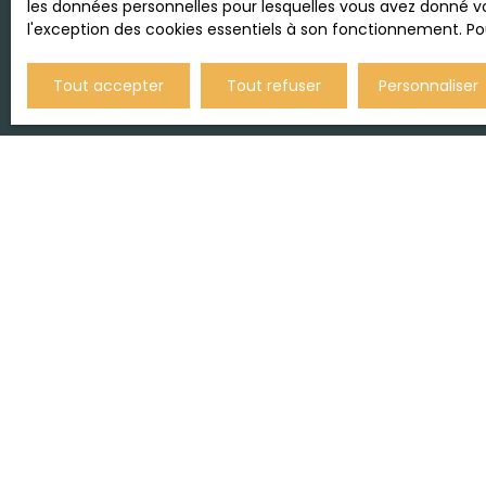
les données personnelles pour lesquelles vous avez donné vo
l'exception des cookies essentiels à son fonctionnement. Pou
Tout accepter
Tout refuser
Personnaliser
JE RECHERCHE UN BIEN
Vente appartement Montpellier (34080)
Vente appartement Montpellier (34090)
Vente appartement Montpellier (34070)
Vente appartement Montpellier (34000)
Vente maison Les Matelles (34270)
Vente appartement Laroque (34190)