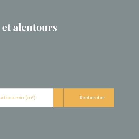
 et alentours
Rechercher
urface min (m²)