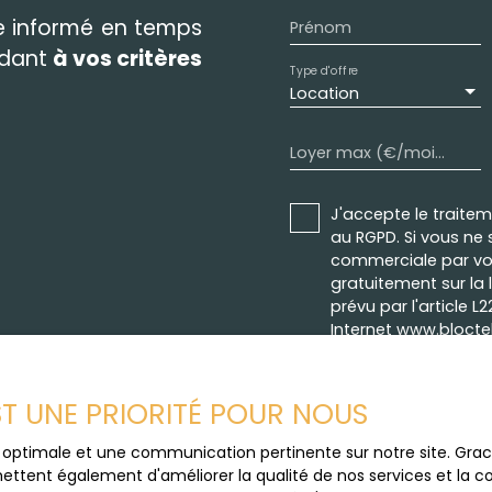
re informé en temps
Prénom
ndant
à vos critères
Type d'offre
Location
Loyer max (€/mois)
J'accepte le trait
au RGPD. Si vous ne 
commerciale par voi
gratuitement sur la
prévu par l'article 
Internet www.bloctel
Société Worldline, Se
EST UNE PRIORITÉ POUR NOUS
Pour en savoir plus 
veuillez consulter n
ce optimale et une communication pertinente sur notre site. Gr
ettent également d'améliorer la qualité de nos services et la con