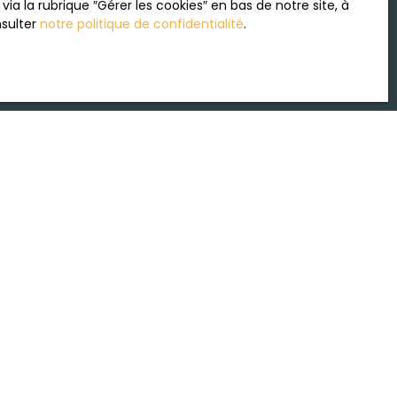
 la rubrique ″Gérer les cookies″ en bas de notre site, à
nsulter
notre politique de confidentialité
.
Recevoir des annonces
INFORMATIONS
Recrutement
Nos honoraires
Mentions légales
Politique de confidentialité
Plan du site
Gérer les cookies