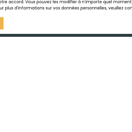
tre accord. Vous pouvez les modifier à n'importe quel moment via
r plus d'informations sur vos données personnelles, veuillez co
JE SUIS PROPRIÉTAIRE
Estimez votre bien
Vendre avec nous
Gestion locative
Nous contacter