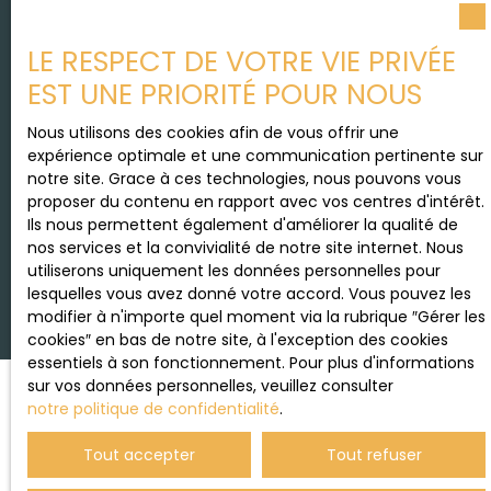
Société Worldline, Service Bloctel, CS 61311, 41013
BLOIS CEDEX.
LE RESPECT DE VOTRE VIE PRIVÉE
EST UNE PRIORITÉ POUR NOUS
Pour en savoir plus sur le traitement de vos
données personnelles, veuillez consulter notre
Nous utilisons des cookies afin de vous offrir une
politique de confidentialité
.
expérience optimale et une communication pertinente sur
notre site. Grace à ces technologies, nous pouvons vous
proposer du contenu en rapport avec vos centres d'intérêt.
Ils nous permettent également d'améliorer la qualité de
Recevoir des annonces
nos services et la convivialité de notre site internet. Nous
utiliserons uniquement les données personnelles pour
lesquelles vous avez donné votre accord. Vous pouvez les
modifier à n'importe quel moment via la rubrique ″Gérer les
cookies″ en bas de notre site, à l'exception des cookies
essentiels à son fonctionnement. Pour plus d'informations
sur vos données personnelles, veuillez consulter
notre politique de confidentialité
.
JE RECHERCHE UN BIEN
Tout accepter
Tout refuser