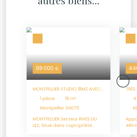
autres biens...
99 000
44
€
MONTPELLIER STUDIO 18M2 AVEC
TRÈS
JARDIN DE 10M2
122,4
1
pièce
19
m²
STAT
Montpellier 34070
M
MONTPELLIER Secteur RIVES DU
Appa
LEZ, Situé dans copropriété
48m²
fermée et sécurisée, cet
État