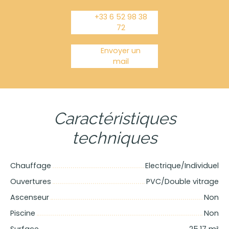
+33 6 52 98 38
72
Envoyer un
mail
Caractéristiques
techniques
Chauffage
Electrique/Individuel
Ouvertures
PVC/Double vitrage
Ascenseur
Non
Piscine
Non
Surface
25.17
m²