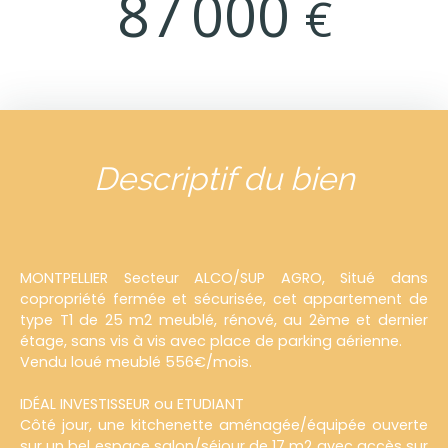
87 000
€
Descriptif du bien
MONTPELLIER Secteur ALCO/SUP AGRO, Situé dans
copropriété fermée et sécurisée, cet appartement de
type T1 de 25 m2 meublé, rénové, au 2ème et dernier
étage, sans vis à vis avec place de parking aérienne.
Vendu loué meublé 556€/mois.
IDÉAL INVESTISSEUR ou ETUDIANT
Côté jour, une kitchenette aménagée/équipée ouverte
sur un bel espace salon/séjour de 17 m2 avec accès sur