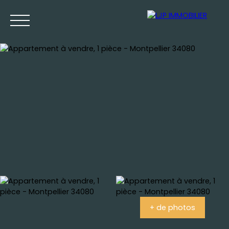
Accueil
Achat
Location
Vente
Estimation
+ de photos