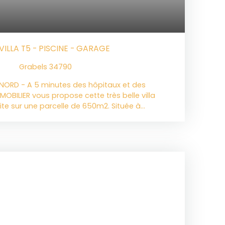
VILLA T5 - PISCINE - GARAGE
Grabels 34790
 NORD - A 5 minutes des hôpitaux et des
MMOBILIER vous propose cette très belle villa
te sur une parcelle de 650m2. Située à
 commodités à pieds, vous serez séduits par sa
équipements. Au rez-de-chaussée : vous
trée avec rangements, une première chambre,
de plus de 44m2 très lumineuse grâce à sa
uisine ouverte de 12m2 à laquelle s'ajoute une
e et un accès au garage. Le séjour s'ouvre sur
prête pour recevoir vos repas en famille ou
et son espace solarium vous garantiront des
ne douche extérieure a même été prévue.
ntale se fait par un dégagement qui comporte
Vous accèderez à une salle d'eau très