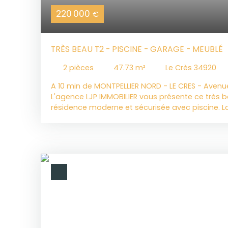
220 000
€
TRÈS BEAU T2 - PISCINE - GARAGE - MEUBLÉ
2
pièces
47.73
m²
Le Crès 34920
A 10 min de MONTPELLIER NORD - LE CRES - Avenu
L'agence LJP IMMOBILIER vous présente ce très 
résidence moderne et sécurisée avec piscine. La
proximité immédiate des commerces et des tra
L'appartement est en parfait état et meublé. I
entrée avec placard qui dessert la pièce de vie 
parfaitement équipée. Vous profiterez du confo
Une grande chambre lumineuse avec placard, un
séparé. Les plus : un grand balcon de près de 12
son emplacement. Date de fin de bail : 03/09/20
nous contacter!