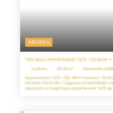
440 000
€
TRÈS BEAU APPARTEMENT T4/5 - 122,48 M² + 
STATIONNEMENTS
4
pièces
122.48
m²
Montpellier 340
Appartement T4/5 - 122. 48m²+annexes - En Exce
HÔITAUX-FACULTÉS - L'agence LJP IMMOBILIER a le 
découvrir ce magnifique appartement T4/5 de 1
cadre verdoyant et paisible. Construit en 2002,
modernité et confort, avec des finitions impec
équipements de qualité dont la climatisation da
vous vivre dans un espace spacieux et lumineux