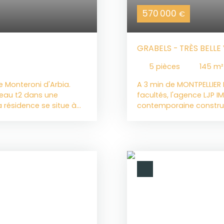
570 000
€
GRABELS - TRÈS BELLE 
5
pièces
145
m²
e Monteroni d'Arbia.
A 3 min de MONTPELLIER
beau t2 dans une
facultés, l'agence LJP I
 résidence se situe à
contemporaine construi
nsports à pied.
proximité de toutes les
l se compose d'une
fonctionnalité et ses 
et sa cuisine ouverte
trouverez un hall d'en
rt de la CLIMATISATION.
une vaste pièce de vie 
e salle de bains, un wc
double exposition, une c
m2, la climatisation et
arrière cuisine/buanderi
27. N'hésitez pas à
une spacieuse terrasse 
entre amis. La piscine 
moments de détente. U
L'accès à la suite pare
de grands rangements. 